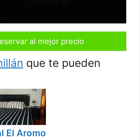
eservar al mejor precio
illán
que te pueden
l El Aromo