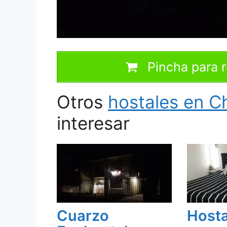
Pincha para r
Otros
hostales en Ch
interesar
Cuarzo
Hosta