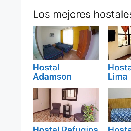
Los mejores hostale
Hostal
Hosta
Adamson
Lima
Hostal Refugios
Hosta