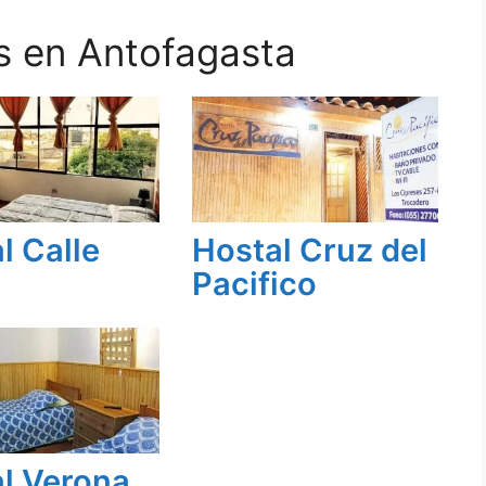
s en Antofagasta
l Calle
Hostal Cruz del
Pacifico
l Verona