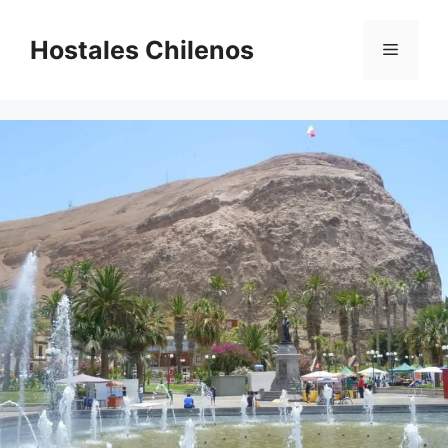
Saltar
al
Hostales Chilenos
Menú
contenido