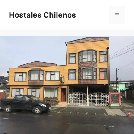
Saltar
al
Hostales Chilenos
Menú
contenido